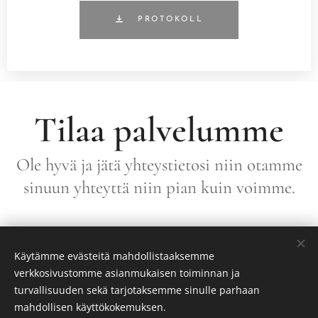
PROTOKOLL
Tilaa palvelumme
Ole hyvä ja jätä yhteystietosi niin otamme
sinuun yhteyttä niin pian kuin voimme.
Käytämme evästeitä mahdollistaaksemme
verkkosivustomme asianmukaisen toiminnan ja
turvallisuuden sekä tarjotaksemme sinulle parhaan
Ta kontakt med oss: konsensus.styrelse@gmail.com
mahdollisen käyttökokemuksen.